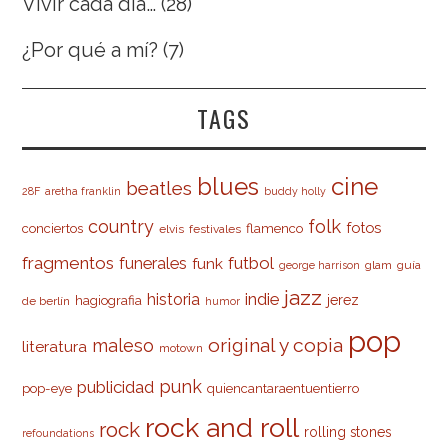
Vivir cada día…
(28)
¿Por qué a mí?
(7)
TAGS
cine
blues
beatles
28F
aretha franklin
buddy holly
country
folk
fotos
conciertos
flamenco
elvis
festivales
fragmentos
futbol
funerales
funk
glam
guía
george harrison
jazz
indie
historia
jerez
hagiografia
de berlín
humor
pop
original y copia
maleso
literatura
motown
punk
publicidad
pop-eye
quiencantaraentuentierro
rock and roll
rock
rolling stones
refoundations