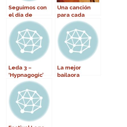
Seguimos con
Una canción
el día de
para cada
Andalucía
nombre (de
mujer)
Leda 3 –
La mejor
‘Hypnagogic’
bailaora