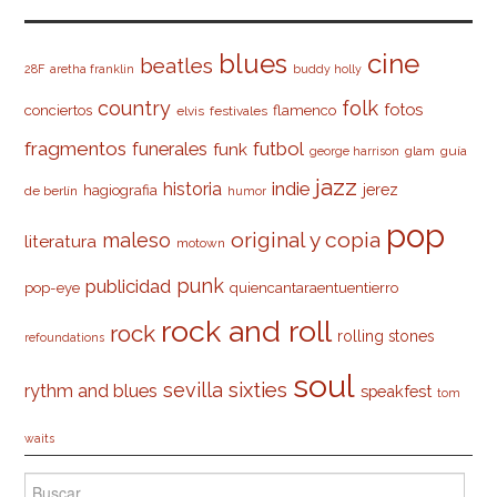
cine
blues
beatles
28F
aretha franklin
buddy holly
country
folk
fotos
conciertos
flamenco
elvis
festivales
fragmentos
futbol
funerales
funk
glam
guía
george harrison
jazz
indie
historia
jerez
hagiografia
de berlín
humor
pop
original y copia
maleso
literatura
motown
punk
publicidad
pop-eye
quiencantaraentuentierro
rock and roll
rock
rolling stones
refoundations
soul
sevilla
sixties
rythm and blues
speakfest
tom
waits
Buscar: