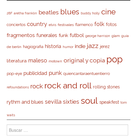
cine
blues
beatles
28F
aretha franklin
buddy holly
country
folk
fotos
conciertos
flamenco
elvis
festivales
fragmentos
futbol
funerales
funk
glam
guía
george harrison
jazz
indie
historia
jerez
hagiografia
de berlín
humor
pop
original y copia
maleso
literatura
motown
punk
publicidad
pop-eye
quiencantaraentuentierro
rock and roll
rock
rolling stones
refoundations
soul
sevilla
sixties
rythm and blues
speakfest
tom
waits
Buscar: