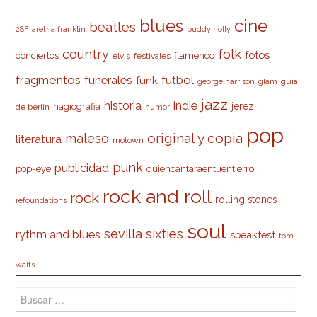
cine
blues
beatles
28F
aretha franklin
buddy holly
country
folk
fotos
conciertos
flamenco
elvis
festivales
fragmentos
futbol
funerales
funk
glam
guía
george harrison
jazz
indie
historia
jerez
hagiografia
de berlín
humor
pop
original y copia
maleso
literatura
motown
punk
publicidad
pop-eye
quiencantaraentuentierro
rock and roll
rock
rolling stones
refoundations
soul
sevilla
sixties
rythm and blues
speakfest
tom
waits
Buscar: