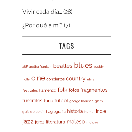
Vivir cada día…
(28)
¿Por qué a mí?
(7)
TAGS
blues
beatles
28F
aretha franklin
buddy
cine
country
conciertos
elvis
holly
folk
fragmentos
fotos
flamenco
festivales
futbol
funerales
funk
glam
george harrison
indie
historia
hagiografia
guía de berlín
humor
jazz
maleso
literatura
jerez
motown