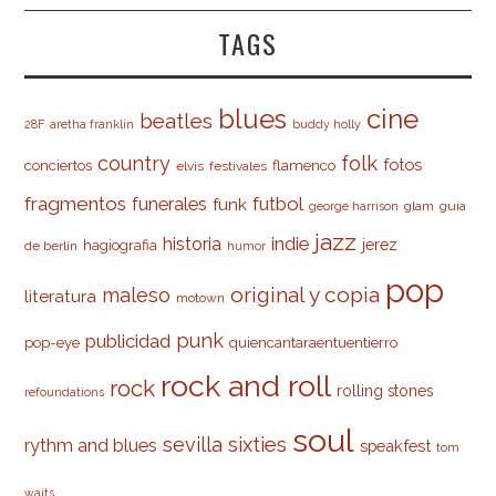
TAGS
cine
blues
beatles
28F
aretha franklin
buddy holly
country
folk
fotos
conciertos
flamenco
elvis
festivales
fragmentos
futbol
funerales
funk
glam
guía
george harrison
jazz
indie
historia
jerez
hagiografia
de berlín
humor
pop
original y copia
maleso
literatura
motown
punk
publicidad
pop-eye
quiencantaraentuentierro
rock and roll
rock
rolling stones
refoundations
soul
sevilla
sixties
rythm and blues
speakfest
tom
waits