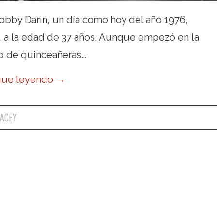
bby Darin, un día como hoy del año 1976,
, a la edad de 37 años. Aunque empezó en la
o de quinceañeras…
gue leyendo
→
ACEY