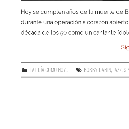
Hoy se cumplen años de la muerte de Bo
durante una operación a corazón abierto
década de los 50 como un cantante ídol
Si
TAL DÍA COMO HOY...
BOBBY DARIN
,
JAZZ
,
SP