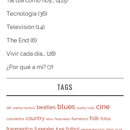
Tal día como hoy…
(415)
Tecnología
(36)
Televisión
(14)
The End
(6)
Vivir cada día…
(28)
¿Por qué a mí?
(7)
TAGS
cine
blues
beatles
28F
aretha franklin
buddy holly
country
folk
fotos
conciertos
flamenco
elvis
festivales
fragmentos
futbol
funerales
funk
glam
guía
george harrison