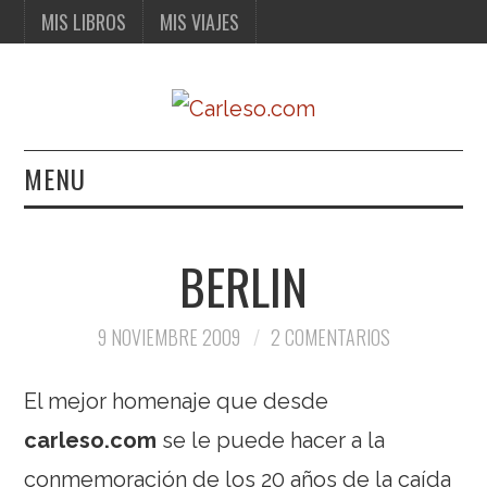
MIS LIBROS
MIS VIAJES
MENU
MIS LIBROS
BERLIN
MIS VIAJES
9 NOVIEMBRE 2009
2 COMENTARIOS
El mejor homenaje que desde
carleso.com
se le puede hacer a la
conmemoración de los
20 años
de la caída