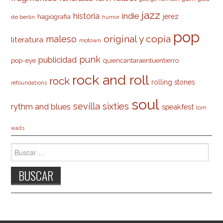
jazz
indie
historia
jerez
hagiografia
de berlín
humor
pop
original y copia
maleso
literatura
motown
punk
publicidad
pop-eye
quiencantaraentuentierro
rock and roll
rock
rolling stones
refoundations
soul
sevilla
sixties
rythm and blues
speakfest
tom
waits
Buscar: