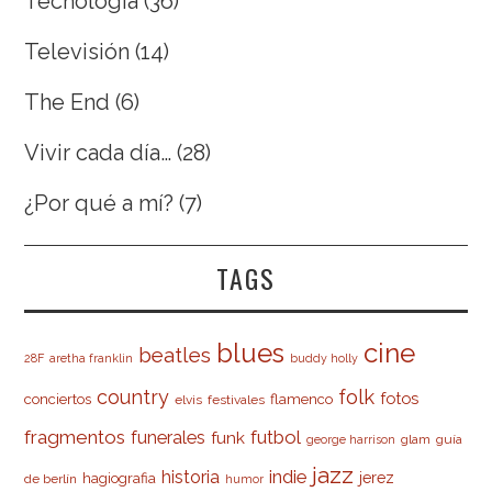
Tecnología
(36)
Televisión
(14)
The End
(6)
Vivir cada día…
(28)
¿Por qué a mí?
(7)
TAGS
cine
blues
beatles
28F
aretha franklin
buddy holly
country
folk
fotos
conciertos
flamenco
elvis
festivales
fragmentos
futbol
funerales
funk
glam
guía
george harrison
jazz
indie
historia
jerez
hagiografia
de berlín
humor