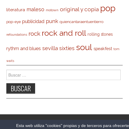
pop
original y copia
maleso
literatura
motown
punk
publicidad
pop-eye
quiencantaraentuentierro
rock and roll
rock
rolling stones
refoundations
soul
sevilla
sixties
rythm and blues
speakfest
tom
waits
Buscar:
© 2026 CARLESO.COM. TODOS LOS DERECHOS
Esta web utiliza "cookies" propias y de terceros para ofrecert