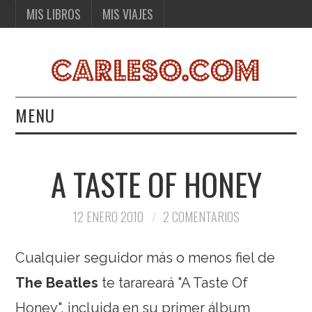
MIS LIBROS
MIS VIAJES
MENU
MIS LIBROS
A TASTE OF HONEY
MIS VIAJES
12 ENERO 2010
2 COMENTARIOS
Cualquier seguidor más o menos fiel de
The Beatles
te tarareará "A Taste Of
Honey", incluida en su primer álbum