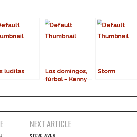
s luditas
Los domingos,
Storm
fúrbol – Kenny
Dalglish
E
NEXT ARTICLE
H’
STEVE WYNN