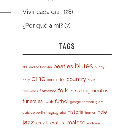
Vivir cada día…
(28)
¿Por qué a mí?
(7)
TAGS
blues
beatles
28F
aretha franklin
buddy
cine
country
conciertos
elvis
holly
folk
fragmentos
fotos
flamenco
festivales
futbol
funerales
funk
glam
george harrison
indie
historia
hagiografia
guía de berlín
humor
jazz
maleso
literatura
jerez
motown