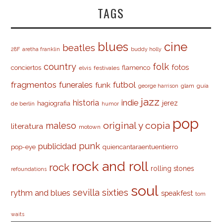
TAGS
cine
blues
beatles
28F
aretha franklin
buddy holly
country
folk
fotos
conciertos
flamenco
elvis
festivales
fragmentos
futbol
funerales
funk
glam
guía
george harrison
jazz
indie
historia
jerez
hagiografia
de berlín
humor
pop
original y copia
maleso
literatura
motown
punk
publicidad
pop-eye
quiencantaraentuentierro
rock and roll
rock
rolling stones
refoundations
soul
sevilla
sixties
rythm and blues
speakfest
tom
waits