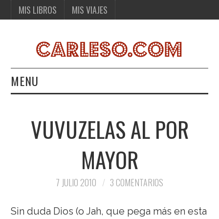
MIS LIBROS
MIS VIAJES
MENU
MIS LIBROS
VUVUZELAS AL POR
MIS VIAJES
MAYOR
7 JULIO 2010
3 COMENTARIOS
Sin duda Dios (o Jah, que pega más en esta