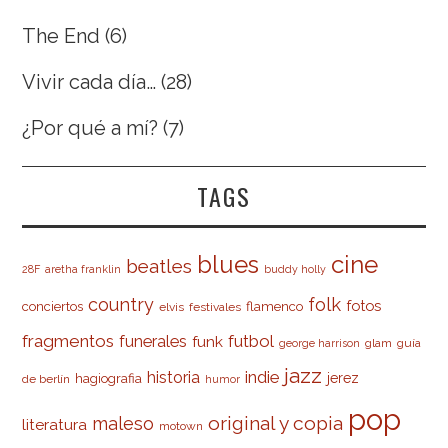
The End
(6)
Vivir cada día…
(28)
¿Por qué a mí?
(7)
TAGS
cine
blues
beatles
28F
aretha franklin
buddy holly
country
folk
fotos
conciertos
flamenco
elvis
festivales
fragmentos
futbol
funerales
funk
glam
guía
george harrison
jazz
indie
historia
jerez
hagiografia
de berlín
humor
pop
original y copia
maleso
literatura
motown