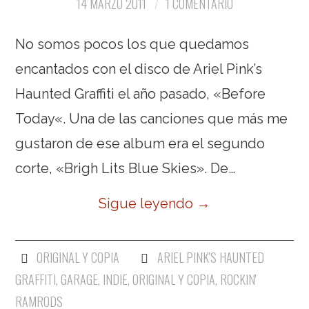
14 MARZO 2011
1 COMENTARIO
No somos pocos los que quedamos
encantados con el disco de Ariel Pink’s
Haunted Graffiti el año pasado, «Before
Today«. Una de las canciones que más me
gustaron de ese album era el segundo
corte, «Brigh Lits Blue Skies». De…
Sigue leyendo
→
ORIGINAL Y COPIA
ARIEL PINK'S HAUNTED
GRAFFITI
,
GARAGE
,
INDIE
,
ORIGINAL Y COPIA
,
ROCKIN'
RAMRODS