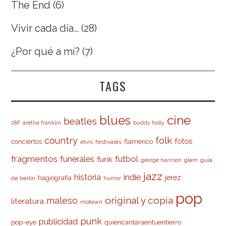
The End
(6)
Vivir cada día…
(28)
¿Por qué a mí?
(7)
TAGS
cine
blues
beatles
28F
aretha franklin
buddy holly
country
folk
fotos
conciertos
flamenco
elvis
festivales
fragmentos
futbol
funerales
funk
glam
guía
george harrison
jazz
indie
historia
jerez
hagiografia
de berlín
humor
pop
original y copia
maleso
literatura
motown
punk
publicidad
pop-eye
quiencantaraentuentierro