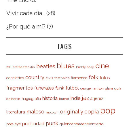
The End
(6)
Vivir cada día…
(28)
¿Por qué a mí?
(7)
TAGS
cine
blues
beatles
28F
aretha franklin
buddy holly
country
folk
fotos
conciertos
flamenco
elvis
festivales
fragmentos
futbol
funerales
funk
glam
guía
george harrison
jazz
indie
historia
jerez
hagiografia
de berlín
humor
pop
original y copia
maleso
literatura
motown
punk
publicidad
pop-eye
quiencantaraentuentierro