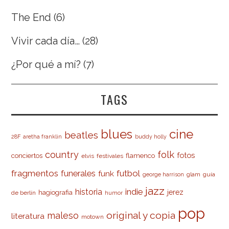
The End
(6)
Vivir cada día…
(28)
¿Por qué a mí?
(7)
TAGS
cine
blues
beatles
28F
aretha franklin
buddy holly
country
folk
fotos
conciertos
flamenco
elvis
festivales
fragmentos
futbol
funerales
funk
glam
guía
george harrison
jazz
indie
historia
jerez
hagiografia
de berlín
humor
pop
original y copia
maleso
literatura
motown