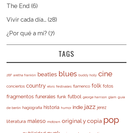
The End
(6)
Vivir cada día…
(28)
¿Por qué a mí?
(7)
TAGS
cine
blues
beatles
28F
aretha franklin
buddy holly
country
folk
fotos
conciertos
flamenco
elvis
festivales
fragmentos
futbol
funerales
funk
glam
guía
george harrison
jazz
indie
historia
jerez
hagiografia
de berlín
humor
pop
original y copia
maleso
literatura
motown