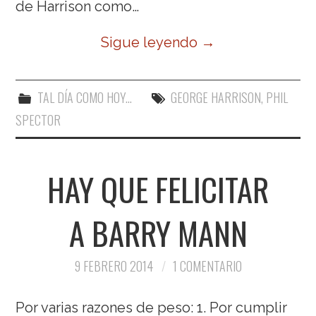
de Harrison como…
Sigue leyendo
→
TAL DÍA COMO HOY...
GEORGE HARRISON
,
PHIL
SPECTOR
HAY QUE FELICITAR
A BARRY MANN
9 FEBRERO 2014
1 COMENTARIO
Por varias razones de peso: 1. Por cumplir