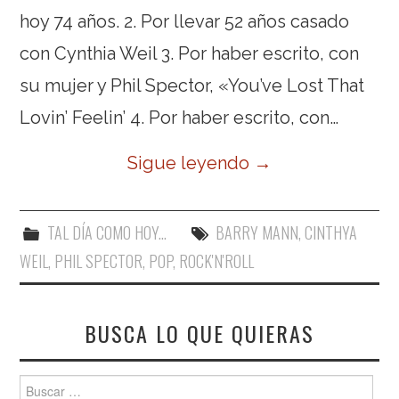
hoy 74 años. 2. Por llevar 52 años casado
con Cynthia Weil 3. Por haber escrito, con
su mujer y Phil Spector, «You’ve Lost That
Lovin’ Feelin’ 4. Por haber escrito, con…
Sigue leyendo
→
TAL DÍA COMO HOY...
BARRY MANN
,
CINTHYA
WEIL
,
PHIL SPECTOR
,
POP
,
ROCK'N'ROLL
BUSCA LO QUE QUIERAS
Buscar: