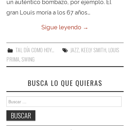
un auténtico bombazo, por ejemplo. El
gran Louis moría a los 67 años…
Sigue leyendo
→
TAL DÍA COMO HOY...
JAZZ
,
KEELY SMITH
,
LOUIS
PRIMA
,
SWING
BUSCA LO QUE QUIERAS
Buscar: