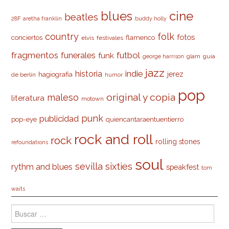
cine
blues
beatles
28F
aretha franklin
buddy holly
country
folk
fotos
conciertos
flamenco
elvis
festivales
fragmentos
futbol
funerales
funk
glam
guía
george harrison
jazz
indie
historia
jerez
hagiografia
de berlín
humor
pop
original y copia
maleso
literatura
motown
punk
publicidad
pop-eye
quiencantaraentuentierro
rock and roll
rock
rolling stones
refoundations
soul
sevilla
sixties
rythm and blues
speakfest
tom
waits
Buscar: