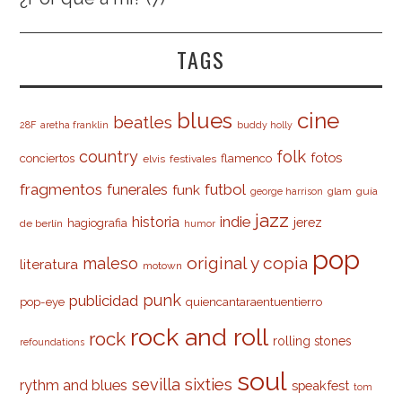
TAGS
cine
blues
beatles
28F
aretha franklin
buddy holly
country
folk
fotos
conciertos
flamenco
elvis
festivales
fragmentos
futbol
funerales
funk
glam
guía
george harrison
jazz
indie
historia
jerez
hagiografia
de berlín
humor
pop
original y copia
maleso
literatura
motown
punk
publicidad
pop-eye
quiencantaraentuentierro
rock and roll
rock
rolling stones
refoundations
soul
sevilla
sixties
rythm and blues
speakfest
tom