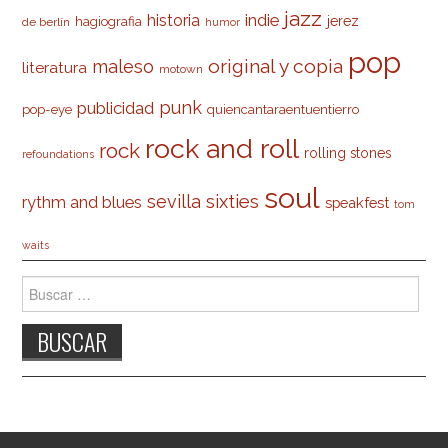
jazz
indie
historia
jerez
hagiografia
de berlín
humor
pop
original y copia
maleso
literatura
motown
punk
publicidad
pop-eye
quiencantaraentuentierro
rock and roll
rock
rolling stones
refoundations
soul
sevilla
sixties
rythm and blues
speakfest
tom
waits
Buscar: