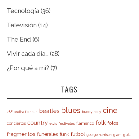
Tecnología
(36)
Televisión
(14)
The End
(6)
Vivir cada día…
(28)
¿Por qué a mí?
(7)
TAGS
cine
blues
beatles
28F
aretha franklin
buddy holly
country
folk
fotos
conciertos
flamenco
elvis
festivales
fragmentos
futbol
funerales
funk
glam
guía
george harrison