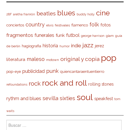
cine
blues
beatles
28F
aretha franklin
buddy holly
country
folk
fotos
conciertos
flamenco
elvis
festivales
fragmentos
futbol
funerales
funk
glam
guía
george harrison
jazz
indie
historia
jerez
hagiografia
de berlín
humor
pop
original y copia
maleso
literatura
motown
punk
publicidad
pop-eye
quiencantaraentuentierro
rock and roll
rock
rolling stones
refoundations
soul
sevilla
sixties
rythm and blues
speakfest
tom
waits
Buscar: