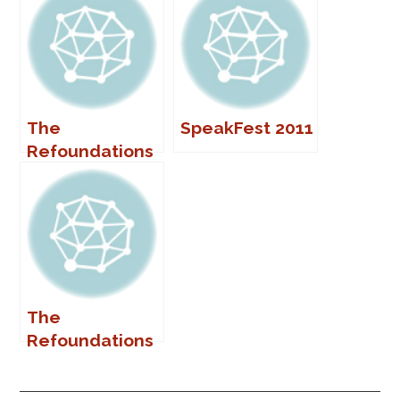
The
SpeakFest 2011
Refoundations
en Jerez
The
Refoundations
en La Comedia