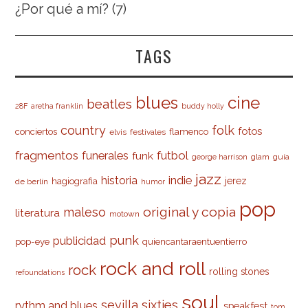
¿Por qué a mí?
(7)
TAGS
cine
blues
beatles
28F
aretha franklin
buddy holly
country
folk
fotos
conciertos
flamenco
elvis
festivales
fragmentos
futbol
funerales
funk
glam
guía
george harrison
jazz
indie
historia
jerez
hagiografia
de berlín
humor
pop
original y copia
maleso
literatura
motown
punk
publicidad
pop-eye
quiencantaraentuentierro
rock and roll
rock
rolling stones
refoundations
soul
sevilla
sixties
rythm and blues
speakfest
tom