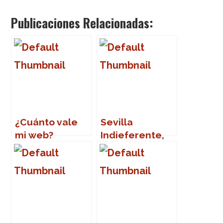
Publicaciones Relacionadas:
¿Cuánto vale
Sevilla
mi web?
Indieferente,
Ladyfest Sur
09, Sr.
Chinarro….