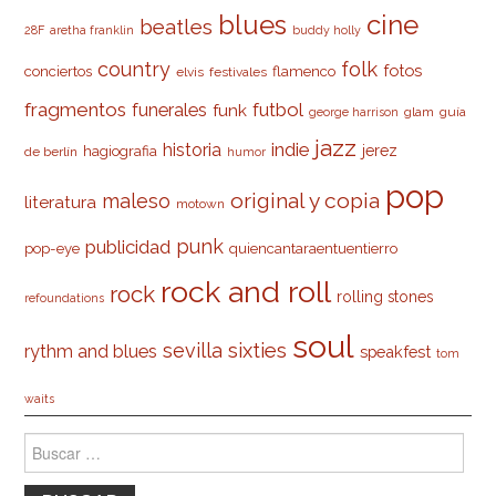
cine
blues
beatles
28F
aretha franklin
buddy holly
country
folk
fotos
conciertos
flamenco
elvis
festivales
fragmentos
futbol
funerales
funk
glam
guía
george harrison
jazz
indie
historia
jerez
hagiografia
de berlín
humor
pop
original y copia
maleso
literatura
motown
punk
publicidad
pop-eye
quiencantaraentuentierro
rock and roll
rock
rolling stones
refoundations
soul
sevilla
sixties
rythm and blues
speakfest
tom
waits
Buscar: