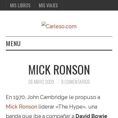
MIS LIBROS
MIS VIAJES
MENU
MIS LIBROS
MICK RONSON
MIS VIAJES
26 MAYO 2009
8 COMENTARIOS
En 1970, John Cambridge le propuso a
Mick Ronson
liderar «The Hype», una
banda que iba a compañar a
David Bowie