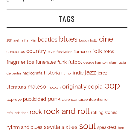
TAGS
cine
blues
beatles
28F
aretha franklin
buddy holly
country
folk
fotos
conciertos
flamenco
elvis
festivales
fragmentos
futbol
funerales
funk
glam
guía
george harrison
jazz
indie
historia
jerez
hagiografia
de berlín
humor
pop
original y copia
maleso
literatura
motown
punk
publicidad
pop-eye
quiencantaraentuentierro
rock and roll
rock
rolling stones
refoundations
soul
sevilla
sixties
rythm and blues
speakfest
tom