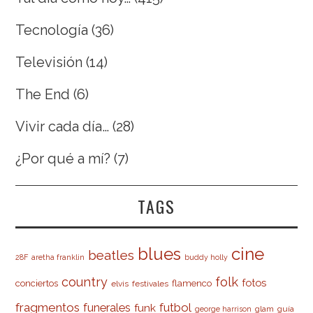
Tecnología
(36)
Televisión
(14)
The End
(6)
Vivir cada día…
(28)
¿Por qué a mí?
(7)
TAGS
cine
blues
beatles
28F
aretha franklin
buddy holly
country
folk
fotos
conciertos
flamenco
elvis
festivales
fragmentos
futbol
funerales
funk
glam
guía
george harrison