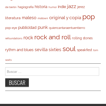
jazz
indie
historia
jerez
hagiografia
de berlín
humor
pop
original y copia
maleso
literatura
motown
punk
publicidad
pop-eye
quiencantaraentuentierro
rock and roll
rock
rolling stones
refoundations
soul
sevilla
sixties
rythm and blues
speakfest
tom
waits
Buscar: