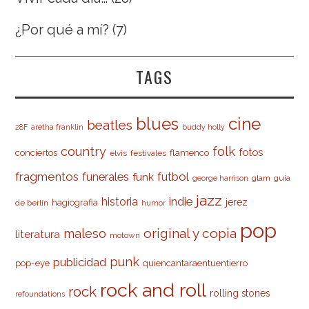
¿Por qué a mí?
(7)
TAGS
cine
blues
beatles
28F
aretha franklin
buddy holly
country
folk
fotos
conciertos
flamenco
elvis
festivales
fragmentos
futbol
funerales
funk
glam
guía
george harrison
jazz
indie
historia
jerez
hagiografia
de berlín
humor
pop
original y copia
maleso
literatura
motown
punk
publicidad
pop-eye
quiencantaraentuentierro
rock and roll
rock
rolling stones
refoundations