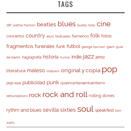
TAGS
cine
blues
beatles
28F
aretha franklin
buddy holly
country
folk
fotos
conciertos
flamenco
elvis
festivales
fragmentos
futbol
funerales
funk
glam
guía
george harrison
jazz
indie
historia
jerez
hagiografia
de berlín
humor
pop
original y copia
maleso
literatura
motown
punk
publicidad
pop-eye
quiencantaraentuentierro
rock and roll
rock
rolling stones
refoundations
soul
sevilla
sixties
rythm and blues
speakfest
tom
waits