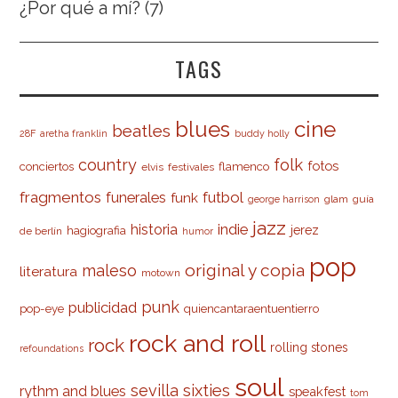
¿Por qué a mí?
(7)
TAGS
cine
blues
beatles
28F
aretha franklin
buddy holly
country
folk
fotos
conciertos
flamenco
elvis
festivales
fragmentos
futbol
funerales
funk
glam
guía
george harrison
jazz
indie
historia
jerez
hagiografia
de berlín
humor
pop
original y copia
maleso
literatura
motown
punk
publicidad
pop-eye
quiencantaraentuentierro
rock and roll
rock
rolling stones
refoundations
soul
sevilla
sixties
rythm and blues
speakfest
tom