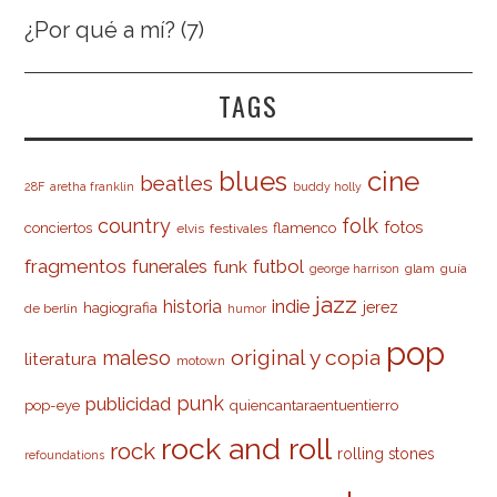
¿Por qué a mí?
(7)
TAGS
cine
blues
beatles
28F
aretha franklin
buddy holly
country
folk
fotos
conciertos
flamenco
elvis
festivales
fragmentos
futbol
funerales
funk
glam
guía
george harrison
jazz
indie
historia
jerez
hagiografia
de berlín
humor
pop
original y copia
maleso
literatura
motown
punk
publicidad
pop-eye
quiencantaraentuentierro
rock and roll
rock
rolling stones
refoundations