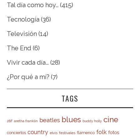
Tal día como hoy…
(415)
Tecnología
(36)
Televisión
(14)
The End
(6)
Vivir cada día…
(28)
¿Por qué a mí?
(7)
TAGS
cine
blues
beatles
28F
aretha franklin
buddy holly
country
folk
fotos
conciertos
flamenco
elvis
festivales