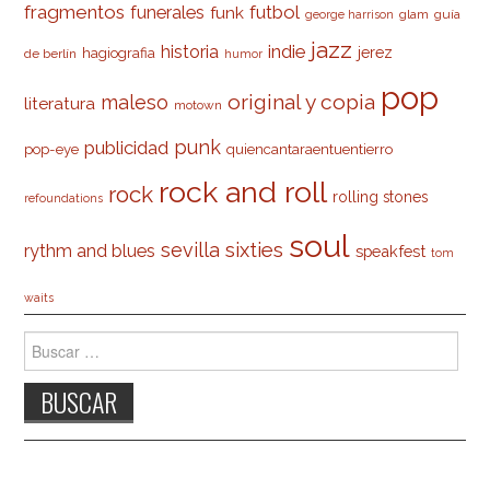
fragmentos
futbol
funerales
funk
glam
guía
george harrison
jazz
indie
historia
jerez
hagiografia
de berlín
humor
pop
original y copia
maleso
literatura
motown
punk
publicidad
pop-eye
quiencantaraentuentierro
rock and roll
rock
rolling stones
refoundations
soul
sevilla
sixties
rythm and blues
speakfest
tom
waits
Buscar: