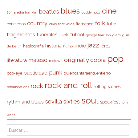
cine
blues
beatles
28F
aretha franklin
buddy holly
country
folk
fotos
conciertos
flamenco
elvis
festivales
fragmentos
futbol
funerales
funk
glam
guía
george harrison
jazz
indie
historia
jerez
hagiografia
de berlín
humor
pop
original y copia
maleso
literatura
motown
punk
publicidad
pop-eye
quiencantaraentuentierro
rock and roll
rock
rolling stones
refoundations
soul
sevilla
sixties
rythm and blues
speakfest
tom
waits
Buscar: