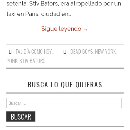
setenta, Stiv Bators, era atropellado por un
taxi en París, ciudad en…
Sigue leyendo
→
TAL DÍA COMO HOY...
DEAD BOYS
,
NEW YORK
,
PUNK
,
STIV BATORS
BUSCA LO QUE QUIERAS
Buscar: