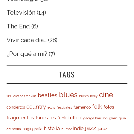
Televisión
(14)
The End
(6)
Vivir cada día…
(28)
¿Por qué a mí?
(7)
TAGS
cine
blues
beatles
28F
aretha franklin
buddy holly
country
folk
fotos
conciertos
flamenco
elvis
festivales
fragmentos
futbol
funerales
funk
glam
guía
george harrison
jazz
indie
historia
jerez
hagiografia
de berlín
humor