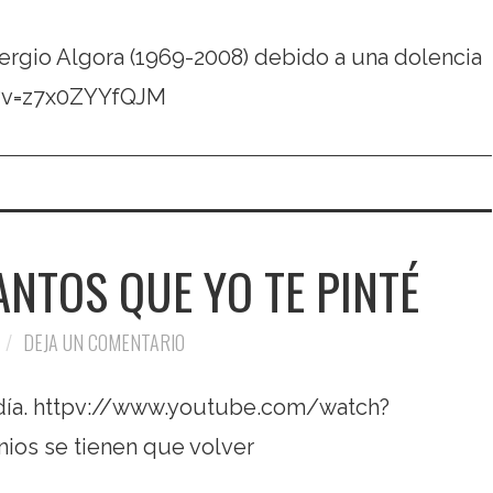
ergio Algora (1969-2008) debido a una dolencia
ch?v=z7x0ZYYfQJM
ANTOS QUE YO TE PINTÉ
DEJA UN COMENTARIO
 día. httpv://www.youtube.com/watch?
ios se tienen que volver