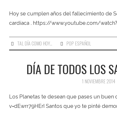
Hoy se cumplen años del fallecimiento de S
cardíaca . https://www.youtube.com/wat
TAL DÍA COMO HOY...
POP ESPAÑOL
DÍA DE TODOS LOS S
1 NOVIEMBRE 2014
Los Planetas te desean que pases un buen
v=dEwrr79HErI Santos que yo te pinté demon