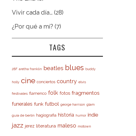
Vivir cada día…
(28)
¿Por qué a mí?
(7)
TAGS
blues
beatles
28F
aretha franklin
buddy
cine
country
conciertos
elvis
holly
folk
fragmentos
fotos
flamenco
festivales
futbol
funerales
funk
glam
george harrison
indie
historia
hagiografia
guía de berlín
humor
jazz
maleso
literatura
jerez
motown