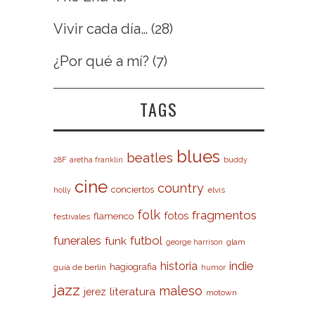
Vivir cada día…
(28)
¿Por qué a mí?
(7)
TAGS
blues
beatles
28F
aretha franklin
buddy
cine
country
conciertos
elvis
holly
folk
fragmentos
fotos
flamenco
festivales
futbol
funerales
funk
glam
george harrison
indie
historia
hagiografia
guía de berlín
humor
jazz
maleso
literatura
jerez
motown