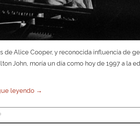
as de Alice Cooper, y reconocida influencia de g
lton John, moría un día como hoy de 1997 a la e
gue leyendo
→
P