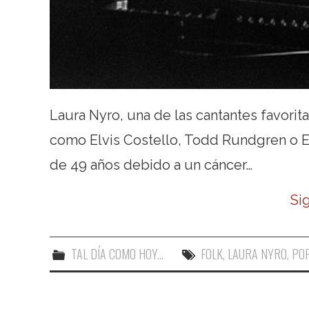
Laura Nyro, una de las cantantes favorit
como Elvis Costello, Todd Rundgren o E
de 49 años debido a un cáncer…
Si
TAL DÍA COMO HOY...
FOLK
,
LAURA NYRO
,
PO