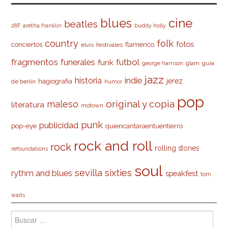
cine
blues
beatles
28F
aretha franklin
buddy holly
country
folk
fotos
conciertos
flamenco
elvis
festivales
fragmentos
futbol
funerales
funk
glam
guía
george harrison
jazz
indie
historia
jerez
hagiografia
de berlín
humor
pop
original y copia
maleso
literatura
motown
punk
publicidad
pop-eye
quiencantaraentuentierro
rock and roll
rock
rolling stones
refoundations
soul
sevilla
sixties
rythm and blues
speakfest
tom
waits
Buscar: