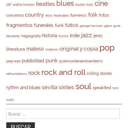
cine
blues
beatles
28F
aretha franklin
buddy holly
country
folk
fotos
conciertos
flamenco
elvis
festivales
fragmentos
futbol
funerales
funk
glam
guía
george harrison
jazz
indie
historia
jerez
hagiografia
de berlín
humor
pop
original y copia
maleso
literatura
motown
punk
publicidad
pop-eye
quiencantaraentuentierro
rock and roll
rock
rolling stones
refoundations
soul
sevilla
sixties
rythm and blues
speakfest
tom
waits
Buscar: