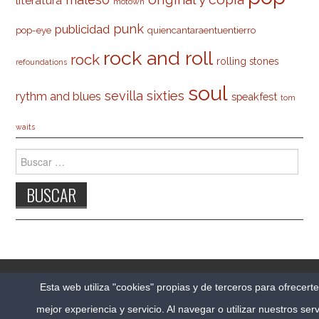
literatura
motown
punk
publicidad
pop-eye
quiencantaraentuentierro
rock and roll
rock
rolling stones
refoundations
soul
sevilla
sixties
rythm and blues
speakfest
tom
waits
Buscar:
© 2026 CARLESO.COM. TODOS LOS DERECHOS
Esta web utiliza "cookies" propias y de terceros para ofrecert
RESERVADOS.
mejor experiencia y servicio. Al navegar o utilizar nuestros serv