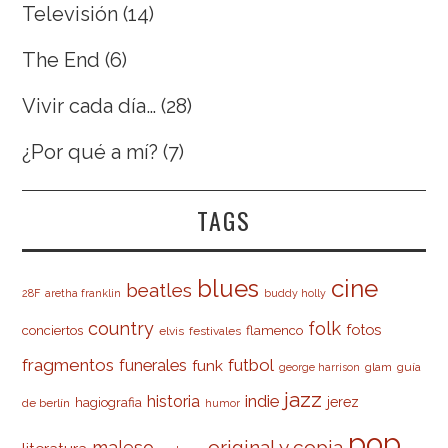
Televisión
(14)
The End
(6)
Vivir cada día…
(28)
¿Por qué a mí?
(7)
TAGS
cine
blues
beatles
28F
aretha franklin
buddy holly
country
folk
fotos
conciertos
flamenco
elvis
festivales
fragmentos
futbol
funerales
funk
glam
guía
george harrison
jazz
indie
historia
jerez
hagiografia
de berlín
humor
pop
original y copia
maleso