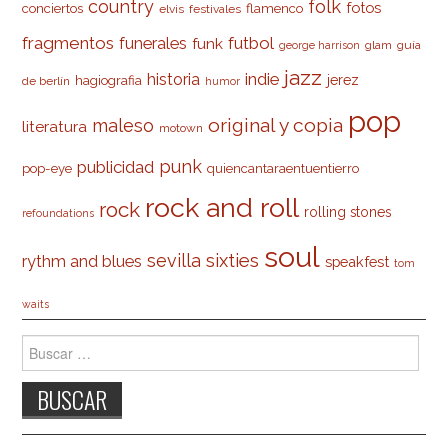
country
folk
fotos
conciertos
flamenco
elvis
festivales
fragmentos
futbol
funerales
funk
glam
guía
george harrison
jazz
indie
historia
jerez
hagiografia
de berlín
humor
pop
original y copia
maleso
literatura
motown
punk
publicidad
pop-eye
quiencantaraentuentierro
rock and roll
rock
rolling stones
refoundations
soul
sevilla
sixties
rythm and blues
speakfest
tom
waits
Buscar: