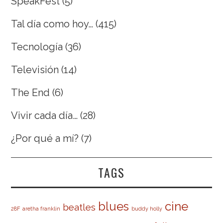
SpeakFest
(5)
Tal día como hoy…
(415)
Tecnología
(36)
Televisión
(14)
The End
(6)
Vivir cada día…
(28)
¿Por qué a mí?
(7)
TAGS
cine
blues
beatles
28F
aretha franklin
buddy holly