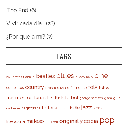
The End
(6)
Vivir cada día…
(28)
¿Por qué a mí?
(7)
TAGS
cine
blues
beatles
28F
aretha franklin
buddy holly
country
folk
fotos
conciertos
flamenco
elvis
festivales
fragmentos
futbol
funerales
funk
glam
guía
george harrison
jazz
indie
historia
jerez
hagiografia
de berlín
humor
pop
original y copia
maleso
literatura
motown