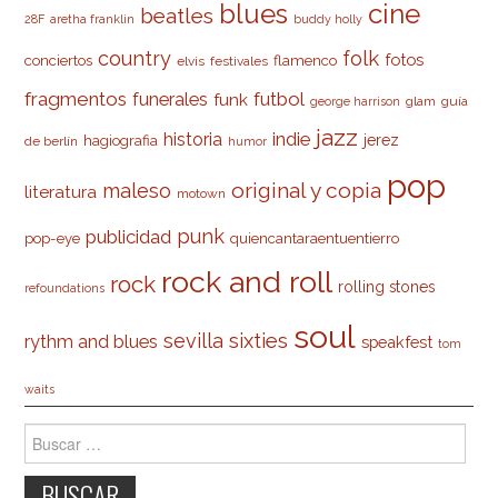
cine
blues
beatles
28F
aretha franklin
buddy holly
country
folk
fotos
conciertos
flamenco
elvis
festivales
fragmentos
futbol
funerales
funk
glam
guía
george harrison
jazz
indie
historia
jerez
hagiografia
de berlín
humor
pop
original y copia
maleso
literatura
motown
punk
publicidad
pop-eye
quiencantaraentuentierro
rock and roll
rock
rolling stones
refoundations
soul
sevilla
sixties
rythm and blues
speakfest
tom
waits
Buscar: