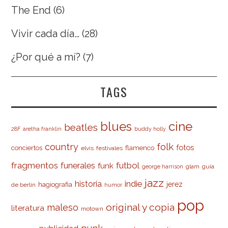
The End
(6)
Vivir cada día…
(28)
¿Por qué a mí?
(7)
TAGS
cine
blues
beatles
28F
aretha franklin
buddy holly
country
folk
fotos
conciertos
flamenco
elvis
festivales
fragmentos
futbol
funerales
funk
glam
guía
george harrison
jazz
indie
historia
jerez
hagiografia
de berlín
humor
pop
original y copia
maleso
literatura
motown