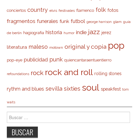
country
folk
fotos
conciertos
flamenco
elvis
festivales
fragmentos
futbol
funerales
funk
glam
guía
george harrison
jazz
indie
historia
jerez
hagiografia
de berlín
humor
pop
original y copia
maleso
literatura
motown
punk
publicidad
pop-eye
quiencantaraentuentierro
rock and roll
rock
rolling stones
refoundations
soul
sevilla
sixties
rythm and blues
speakfest
tom
waits
Buscar: