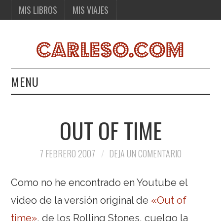
MIS LIBROS
MIS VIAJES
MENU
MIS LIBROS
OUT OF TIME
MIS VIAJES
7 FEBRERO 2007
DEJA UN COMENTARIO
Como no he encontrado en Youtube el
video de la versión original de
«Out of
time»
, de los Rolling Stones, cuelgo la