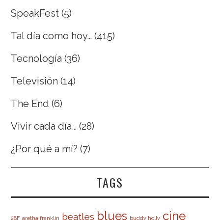
SpeakFest
(5)
Tal día como hoy…
(415)
Tecnología
(36)
Televisión
(14)
The End
(6)
Vivir cada día…
(28)
¿Por qué a mí?
(7)
TAGS
cine
blues
beatles
28F
aretha franklin
buddy holly