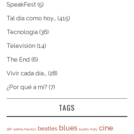
SpeakFest
(5)
Tal día como hoy…
(415)
Tecnología
(36)
Televisión
(14)
The End
(6)
Vivir cada día…
(28)
¿Por qué a mí?
(7)
TAGS
cine
blues
beatles
28F
aretha franklin
buddy holly