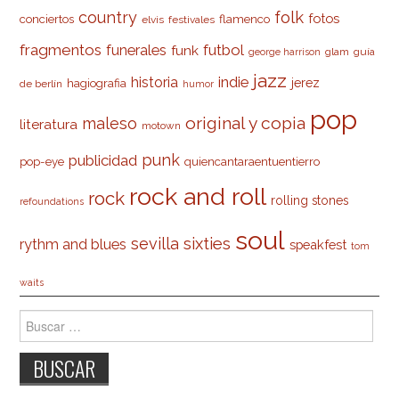
country
folk
fotos
conciertos
flamenco
elvis
festivales
fragmentos
futbol
funerales
funk
glam
guía
george harrison
jazz
indie
historia
jerez
hagiografia
de berlín
humor
pop
original y copia
maleso
literatura
motown
punk
publicidad
pop-eye
quiencantaraentuentierro
rock and roll
rock
rolling stones
refoundations
soul
sevilla
sixties
rythm and blues
speakfest
tom
waits
Buscar: