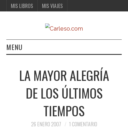
MIS LIBROS
MIS VIAJES
MENU
MIS LIBROS
LA MAYOR ALEGRÍA
MIS VIAJES
DE LOS ÚLTIMOS
TIEMPOS
26 ENERO 2007
1 COMENTARIO