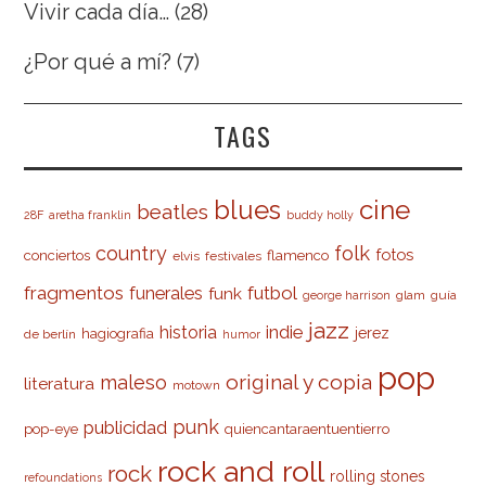
Vivir cada día…
(28)
¿Por qué a mí?
(7)
TAGS
cine
blues
beatles
28F
aretha franklin
buddy holly
country
folk
fotos
conciertos
flamenco
elvis
festivales
fragmentos
futbol
funerales
funk
glam
guía
george harrison
jazz
indie
historia
jerez
hagiografia
de berlín
humor
pop
original y copia
maleso
literatura
motown
punk
publicidad
pop-eye
quiencantaraentuentierro
rock and roll
rock
rolling stones
refoundations