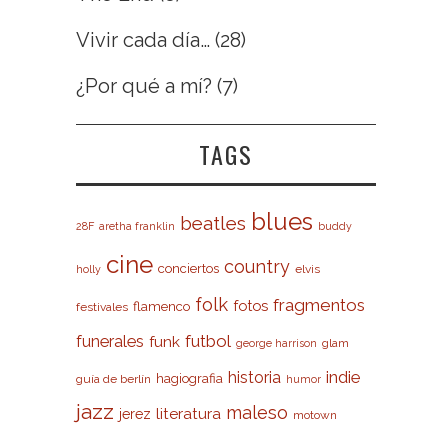
Vivir cada día…
(28)
¿Por qué a mí?
(7)
TAGS
blues
beatles
28F
aretha franklin
buddy
cine
country
conciertos
elvis
holly
folk
fragmentos
fotos
flamenco
festivales
futbol
funerales
funk
glam
george harrison
indie
historia
hagiografia
guía de berlín
humor
jazz
maleso
literatura
jerez
motown