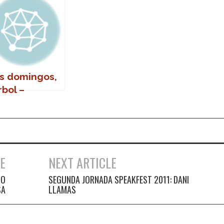
s domingos,
rbol –
rnada
cisiva
E
NEXT ARTICLE
IO
SEGUNDA JORNADA SPEAKFEST 2011: DANI
SA
LLAMAS