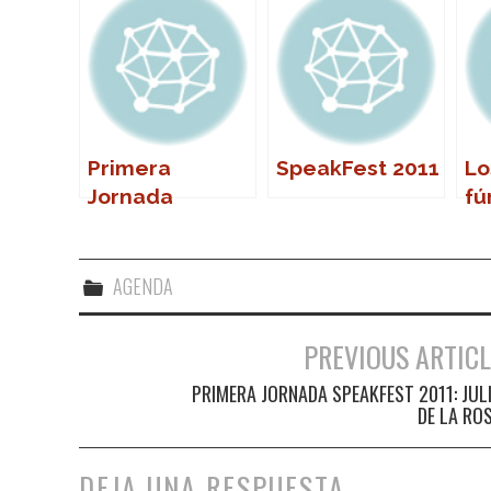
Primera
SpeakFest 2011
Lo
Jornada
fú
SpeakFest
Jo
2011: Julio de la
de
Rosa
AGENDA
PREVIOUS ARTICL
Navegación de entradas
PRIMERA JORNADA SPEAKFEST 2011: JUL
DE LA RO
DEJA UNA RESPUESTA