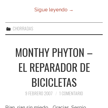
Sigue leyendo
→
CHORRADAS
MONTHY PHYTON –
EL REPARADOR DE
BICICLETAS
9 FEBRERO 2007
1 COMENTARIO
Rían, rían sin miedo…. Gracias, Sergio.