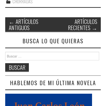
CHORRADAS
←
ARTÍCULOS
ARTÍCULOS
ANTIGUOS
RECIENTES
→
Navegación de entradas
BUSCA LO QUE QUIERAS
Buscar:
HABLEMOS DE MI ÚLTIMA NOVELA