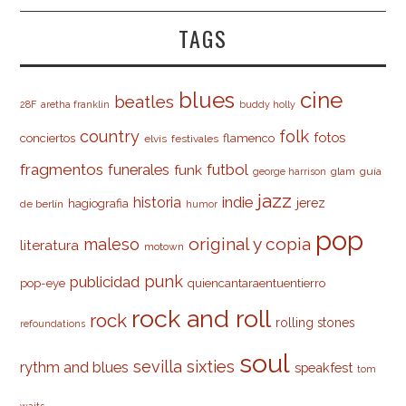
TAGS
cine
blues
beatles
28F
aretha franklin
buddy holly
country
folk
fotos
conciertos
flamenco
elvis
festivales
fragmentos
futbol
funerales
funk
glam
guía
george harrison
jazz
indie
historia
jerez
hagiografia
de berlín
humor
pop
original y copia
maleso
literatura
motown
punk
publicidad
pop-eye
quiencantaraentuentierro
rock and roll
rock
rolling stones
refoundations
soul
sevilla
sixties
rythm and blues
speakfest
tom