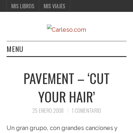
MIS LIBROS
MIS VIAJES
MENU
MIS LIBROS
PAVEMENT – ‘CUT
MIS VIAJES
YOUR HAIR’
25 ENERO 2008
1 COMENTARIO
Un gran grupo, con grandes canciones y