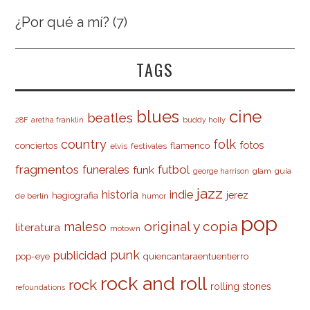
¿Por qué a mí?
(7)
TAGS
cine
blues
beatles
28F
aretha franklin
buddy holly
country
folk
fotos
conciertos
flamenco
elvis
festivales
fragmentos
futbol
funerales
funk
glam
guía
george harrison
jazz
indie
historia
jerez
hagiografia
de berlín
humor
pop
original y copia
maleso
literatura
motown
punk
publicidad
pop-eye
quiencantaraentuentierro
rock and roll
rock
rolling stones
refoundations