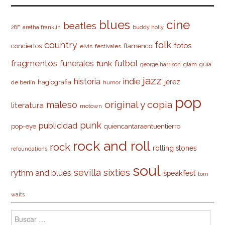
cine
blues
beatles
28F
aretha franklin
buddy holly
country
folk
fotos
conciertos
flamenco
elvis
festivales
fragmentos
futbol
funerales
funk
glam
guía
george harrison
jazz
indie
historia
jerez
hagiografia
de berlín
humor
pop
original y copia
maleso
literatura
motown
punk
publicidad
pop-eye
quiencantaraentuentierro
rock and roll
rock
rolling stones
refoundations
soul
sevilla
sixties
rythm and blues
speakfest
tom
waits
Buscar: