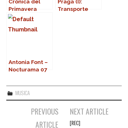
Crónica del
Praga (I):
Primavera
Transporte
Sound 2007
público
Antonia Font –
Nocturama 07
(Sevilla)
MUSICA
PREVIOUS
NEXT ARTICLE
Navegación de entradas
ARTICLE
[REC]