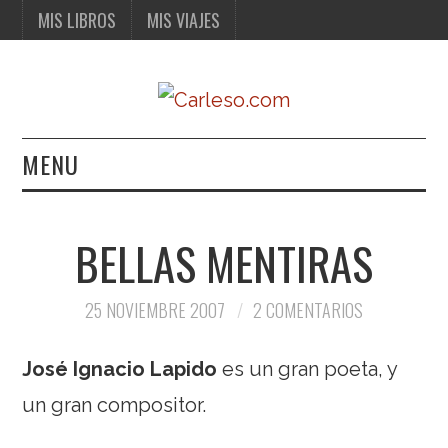
MIS LIBROS
MIS VIAJES
MENU
MIS LIBROS
BELLAS MENTIRAS
MIS VIAJES
25 NOVIEMBRE 2007
2 COMENTARIOS
José Ignacio Lapido
es un gran poeta, y
un gran compositor.