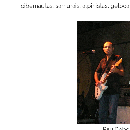
cibernautas, samuráis, alpinistas, gelocat
Pau Debon