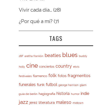
Vivir cada día…
(28)
¿Por qué a mí?
(7)
TAGS
blues
beatles
28F
aretha franklin
buddy
cine
country
conciertos
elvis
holly
folk
fragmentos
fotos
flamenco
festivales
futbol
funerales
funk
glam
george harrison
indie
historia
hagiografia
guía de berlín
humor
jazz
maleso
literatura
jerez
motown