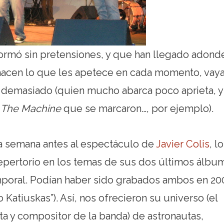
formó sin pretensiones, y que han llegado adond
 hacen lo que les apetece en cada momento, vaya
 no demasiado (quien mucho abarca poco aprieta, 
 The Machine
que se marcaron…, por ejemplo).
na semana antes al espectáculo de
Javier Colis
, l
epertorio en los temas de sus dos últimos álbu
mporal. Podían haber sido grabados ambos en 20
 Katiuskas”). Así, nos ofrecieron su universo (el
sta y compositor de la banda) de astronautas,