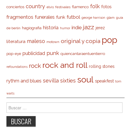
country
folk
fotos
conciertos
flamenco
elvis
festivales
fragmentos
futbol
funerales
funk
glam
guía
george harrison
jazz
indie
historia
jerez
hagiografia
de berlín
humor
pop
original y copia
maleso
literatura
motown
punk
publicidad
pop-eye
quiencantaraentuentierro
rock and roll
rock
rolling stones
refoundations
soul
sevilla
sixties
rythm and blues
speakfest
tom
waits
Buscar: