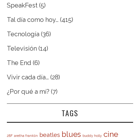
SpeakFest
(5)
Tal día como hoy…
(415)
Tecnología
(36)
Televisión
(14)
The End
(6)
Vivir cada día…
(28)
¿Por qué a mí?
(7)
TAGS
cine
blues
beatles
28F
aretha franklin
buddy holly